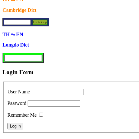
Cambridge Dict
TH ⇋ EN
Longdo Dict
Login Form
User Name
Password
Remember Me