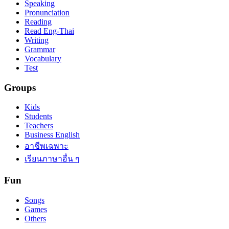
Speaking
Pronunciation
Reading
Read Eng-Thai
Writing
Grammar
Vocabulary
Test
Groups
Kids
Students
Teachers
Business English
อาชีพเฉพาะ
เรียนภาษาอื่น ๆ
Fun
Songs
Games
Others