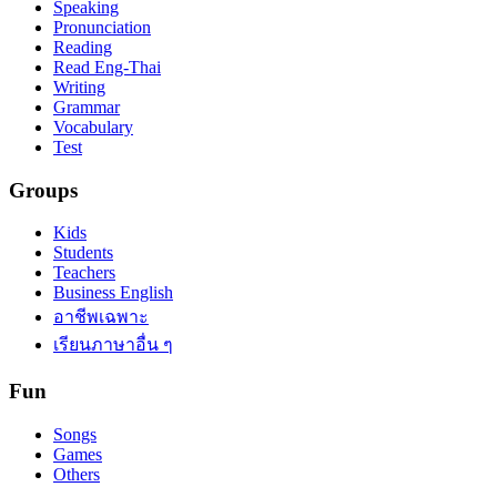
Speaking
Pronunciation
Reading
Read Eng-Thai
Writing
Grammar
Vocabulary
Test
Groups
Kids
Students
Teachers
Business English
อาชีพเฉพาะ
เรียนภาษาอื่น ๆ
Fun
Songs
Games
Others