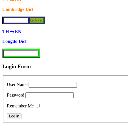
Cambridge Dict
TH ⇋ EN
Longdo Dict
Login Form
User Name
Password
Remember Me