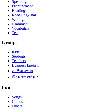
Speaking
Pronunciation
Reading
Read Eng-Thai
Writing
Grammar
Vocabulary
Test
Groups
Kids
Students
Teachers
Business English
อาชีพเฉพาะ
เรียนภาษาอื่น ๆ
Fun
Songs
Games
Others