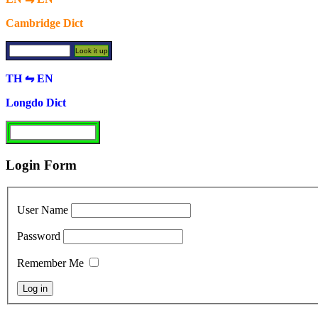
Cambridge Dict
TH ⇋ EN
Longdo Dict
Login Form
User Name
Password
Remember Me