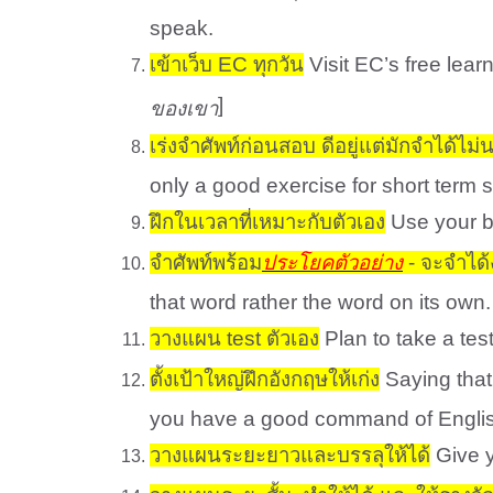
speak.
เข้าเว็บ EC ทุกวัน
Visit EC’s free lear
]
ของเขา
เร่งจำศัพท์ก่อนสอบ ดีอยู่แต่มักจำได้ไม่
only a good exercise for short term s
ฝึกในเวลาที่เหมาะกับตัวเอง
Use your bo
จำศัพท์พร้อม
ประโยคตัวอย่าง
- จะจำได้
that word rather the word on its own.
วางแผน test ตัวเอง
Plan to take a tes
ตั้งเป้าใหญ่ฝึกอังกฤษให้เก่ง
Saying that,
you have a good command of English?
วางแผนระยะยาวและบรรลุให้ได้
Give y