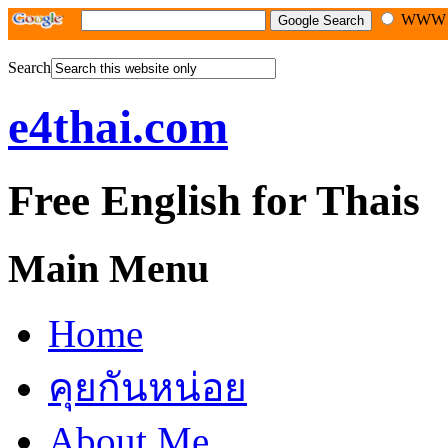
WW
Search
e4thai.com
Free English for Thais
Main Menu
Home
คุยกันหน่อย
About Me