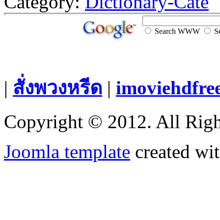
Category:
Dictionary-Cate
Search WWW
Se
|
สั่งพวงหรีด
|
imoviehdfre
Copyright © 2012. All Righ
Joomla template
created wit