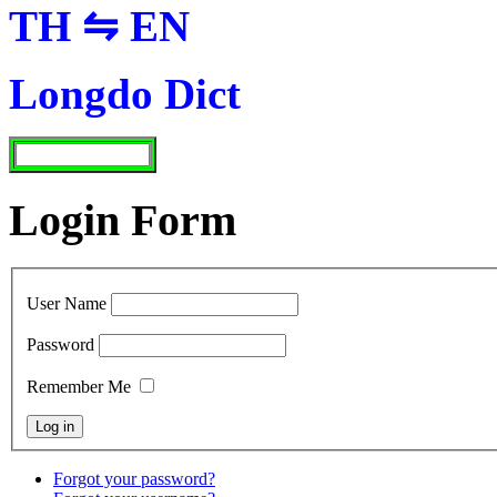
TH ⇋ EN
Longdo Dict
Login Form
User Name
Password
Remember Me
Forgot your password?