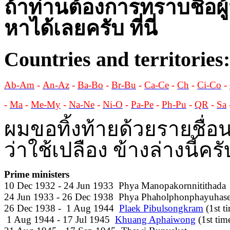
ถ้าท่านต้องการทราบชื่อผู
หาได้เลยครับ ที่นี่
Countries and territories:
Ab-Am
-
An-Az
-
Ba-Bo
-
Br-Bu
-
Ca-Ce
-
Ch
-
Ci-Co
-
-
Ma
-
Me-My
-
Na-Ne
-
Ni-O
-
Pa-Pe
-
Ph-Pu
-
QR
-
Sa
ผมขอทิ้งท้ายด้วยรายชื่อ
ว่าใช้เปลือง ข้างล่างนี้ครั
Prime ministers

10 Dec 1932 - 24 Jun 1933  Phya Manopakornnitithada     
24 Jun 1933 - 26 Dec 1938  Phya Phaholphonphayuhasena  
26 Dec 1938 -  1 Aug 1944  
Plaek Pibulsongkram
 (1st t
 1 Aug 1944 - 17 Jul 1945  
Khuang Aphaiwong
 (1st tim