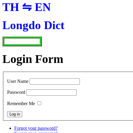
TH ⇋ EN
Longdo Dict
Login Form
User Name
Password
Remember Me
Forgot your password?