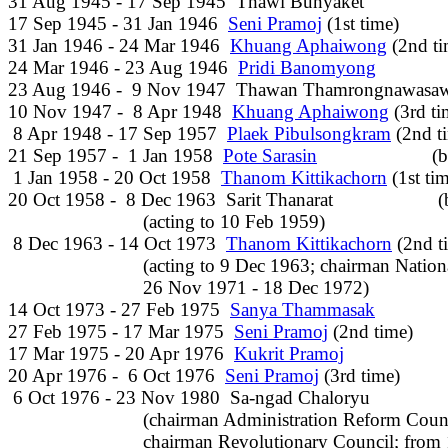
31 Aug 1945 - 17 Sep 1945  Thawi Bunyaket                  
17 Sep 1945 - 31 Jan 1946  
Seni Pramoj
 (1st time)        
31 Jan 1946 - 24 Mar 1946  
Khuang Aphaiwong
 (2nd tim
24 Mar 1946 - 23 Aug 1946  
Pridi Banomyong
23 Aug 1946 -  9 Nov 1947  Thawan Thamrongnawasawat   
10 Nov 1947 -  8 Apr 1948  
Khuang Aphaiwong
 (3rd tim
 8 Apr 1948 - 17 Sep 1957  
Plaek Pibulsongkram
 (2nd ti
21 Sep 1957 -  1 Jan 1958  
Pote Sarasin
                     
 1 Jan 1958 - 20 Oct 1958  
Thanom Kittikachorn
 (1st ti
20 Oct 1958 -  8 Dec 1963  Sarit Thanarat                     
                           (acting to 10 Feb 1959)

 8 Dec 1963 - 14 Oct 1973  
Thanom Kittikachorn
 (2nd ti
                           (acting to 9 Dec 1963; chairman Nati
                           26 Nov 1971 - 18 Dec 1972)

14 Oct 1973 - 27 Feb 1975  
Sanya Thammasak
           
27 Feb 1975 - 17 Mar 1975  
Seni Pramoj
 (2nd time)        
17 Mar 1975 - 20 Apr 1976  
Kukrit Pramoj
                
20 Apr 1976 -  6 Oct 1976  
Seni Pramoj
 (3rd time)           
 6 Oct 1976 - 23 Nov 1980  Sa-ngad Chaloryu                
                           (chairman Administration Reform Co
                           chairman Revolutionary Council; fr