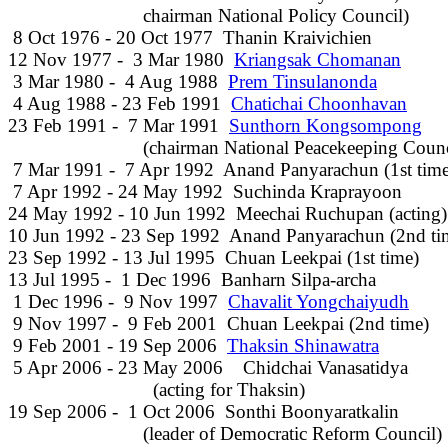
                           chairman National Policy Council)

 8 Oct 1976 - 20 Oct 1977  Thanin Kraivichien               
12 Nov 1977 -  3 Mar 1980  
Kriangsak Chomanan
       
 3 Mar 1980 -  4 Aug 1988  
Prem Tinsulanonda
            
 4 Aug 1988 - 23 Feb 1991  
Chatichai Choonhavan
      
23 Feb 1991 -  7 Mar 1991  
Sunthorn Kongsompong
    
                           (chairman National Peacekeeping Counc
 7 Mar 1991 -  7 Apr 1992  Anand Panyarachun (1st time)  
 7 Apr 1992 - 24 May 1992  Suchinda Kraprayoon            
24 May 1992 - 10 Jun 1992  Meechai Ruchupan (acting)    
10 Jun 1992 - 23 Sep 1992  Anand Panyarachun (2nd time)
23 Sep 1992 - 13 Jul 1995  Chuan Leekpai (1st time)       
13 Jul 1995 -  1 Dec 1996  Banharn Silpa-archa              
 1 Dec 1996 -  9 Nov 1997  
Chavalit Yongchaiyudh
      
 9 Nov 1997 -  9 Feb 2001  Chuan Leekpai (2nd time)       
 9 Feb 2001 - 19 Sep 2006  
Thaksin Shinawatra
           
 5 Apr 2006 - 23 May 2006    Chidchai Vanasatidya         
                             (acting for Thaksin)

19 Sep 2006 -  1 Oct 2006  Sonthi Boonyaratkalin           
                           (leader of Democratic Reform Council)
