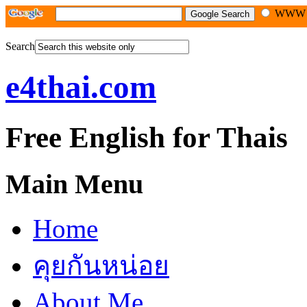
WW
Search
e4thai.com
Free English for Thais
Main Menu
Home
คุยกันหน่อย
About Me