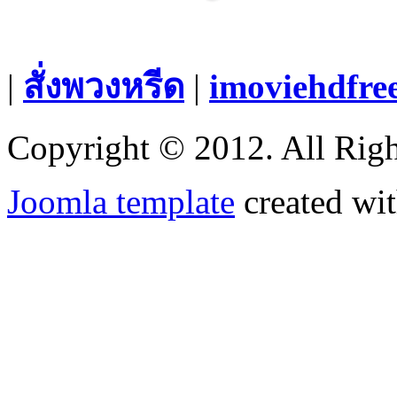
|
สั่งพวงหรีด
|
imoviehdfre
Copyright © 2012. All Righ
Joomla template
created wit