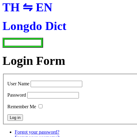
TH ⇋ EN
Longdo Dict
Login Form
User Name
Password
Remember Me
Forgot your password?