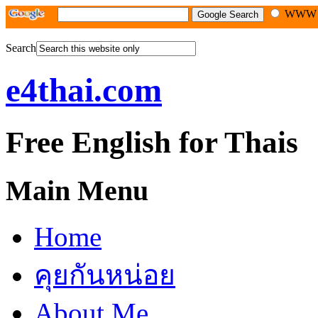
WW
Search
e4thai.com
Free English for Thais
Main Menu
Home
คุยกันหน่อย
About Me