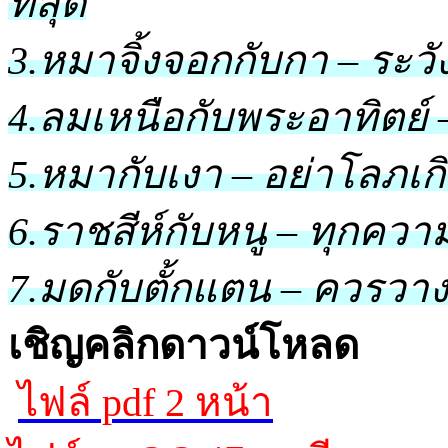
ที่สุด
3.หมาจิ้งจอกกับกา – ร
4.ลมเหนือกับพระอาทิตย์ –
5.หมากับเงา – อย่าโลภเก
6.ราชสีห์กับหนู – ทุกคว
7.มดกับตั้กแตน – ควรว
เชิญคลิกดาวน์โหลด
ไฟล์ pdf 2 หน้า