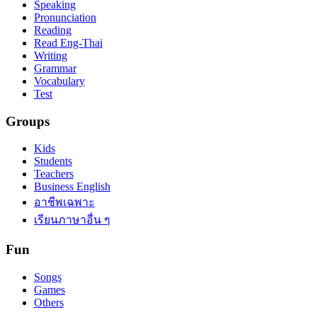
Speaking
Pronunciation
Reading
Read Eng-Thai
Writing
Grammar
Vocabulary
Test
Groups
Kids
Students
Teachers
Business English
อาชีพเฉพาะ
เรียนภาษาอื่น ๆ
Fun
Songs
Games
Others