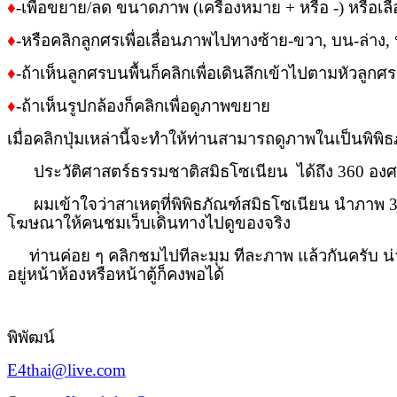
♦
-เพื่อขยาย/ลด ขนาดภาพ (เครื่องหมาย + หรือ -) หรือเลื่
♦
-หรือคลิกลูกศรเพื่อเลื่อนภาพไปทางซ้าย-ขวา, บน-ล่าง, 
♦
-ถ้าเห็นลูกศรบนพื้นก็คลิกเพื่อเดินลึกเข้าไปตามหัวลูกศรช
♦
-ถ้าเห็นรูปกล้องก็คลิกเพื่อดูภาพขยาย
เมื่อคลิกปุ่มเหล่านี้จะทำให้ท่านสามารถดูภาพในเป็นพิพิธ
ประวัติศาสตร์ธรรมชาติสมิธโซเนียน ได้ถึง 360 องศา
ผมเข้าใจว่าสาเหตุที่พิพิธภัณฑ์สมิธโซเนียน นำภาพ 360 อง
โฆษณาให้คนชมเว็บเดินทางไปดูของจริง
ท่านค่อย ๆ คลิกชมไปทีละมุม ทีละภาพ แล้วกันครับ น่าดูจ
อยู่หน้าห้องหรือหน้าตู้ก็คงพอได้
พิพัฒน์
E4thai@live.com