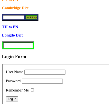
Cambridge Dict
TH ⇋ EN
Longdo Dict
Login Form
User Name
Password
Remember Me