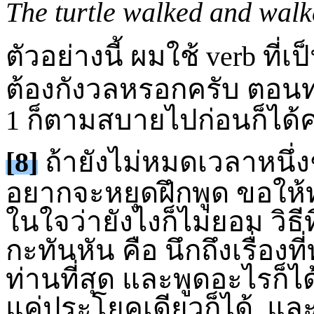
The turtle walked and wal
ตัวอย่างนี้ ผมใช้
verb
ที่เ
ต้องกังวลหรอกครับ ตอนท
1 ก็ตามสบายไปก่อนก็ได้ค
[8]
ถ้ายังไม่หมดเวลาหนึ่งช
อยากจะหยุดฝึกพูด ขอให้ท
ในใจว่ายังไงก็ไม่ยอม วิธีที่
กะทันหัน คือ นึกถึงเรื่องที
ท่านที่สุด และพูดอะไรก็ได
แค่ประโยคเดียวก็ได้ แล