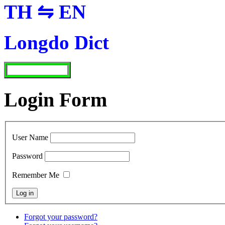
TH ⇋ EN
Longdo Dict
Login Form
User Name
Password
Remember Me
Forgot your password?