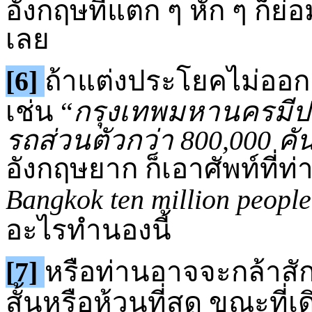
อังกฤษที่แตก ๆ หัก ๆ ก็
เลย
[6]
ถ้าแต่งประโยคไม่ออก 
เช่น “
กรุงเทพมหานครมีป
รถส่วนตัวกว่า 800,000 คั
อังกฤษยาก ก็เอาศัพท์ที่ท่า
Bangkok ten million people
อะไรทำนองนี้
[7]
หรือท่านอาจจะกล้าสัก
สั้นหรือห้วนที่สุด ขณะท