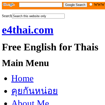
WW
Search
e4thai.com
Free English for Thais
Main Menu
Home
คุยกันหน่อย
About Me