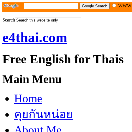
WW
Search
e4thai.com
Free English for Thais
Main Menu
Home
คุยกันหน่อย
About Me