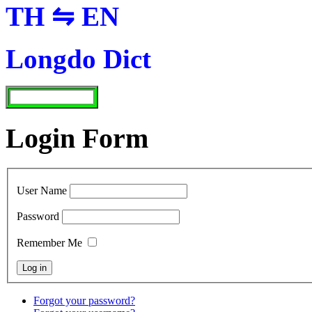
TH ⇋ EN
Longdo Dict
Login Form
User Name
Password
Remember Me
Forgot your password?