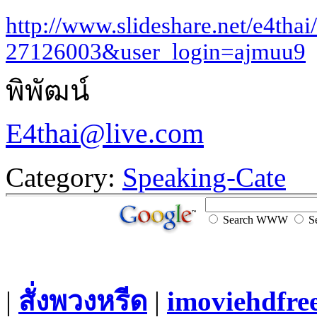
http://www.slideshare.net/e4thai/
27126003&user_login=ajmuu9
พิพัฒน์
E4thai@live.com
Category:
Speaking-Cate
Search WWW
Se
|
สั่งพวงหรีด
|
imoviehdfre