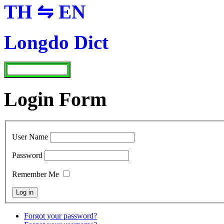
TH ⇋ EN
Longdo Dict
Login Form
User Name
Password
Remember Me
Forgot your password?