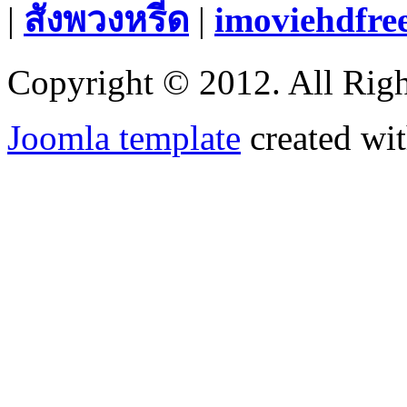
|
สั่งพวงหรีด
|
imoviehdfre
Copyright © 2012. All Righ
Joomla template
created wit