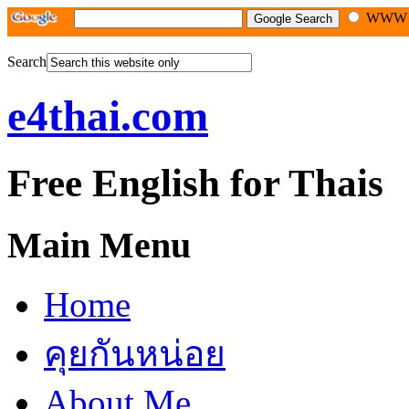
WW
Search
e4thai.com
Free English for Thais
Main Menu
Home
คุยกันหน่อย
About Me