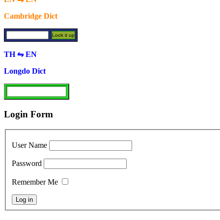
Cambridge Dict
TH ⇋ EN
Longdo Dict
Login Form
User Name
Password
Remember Me