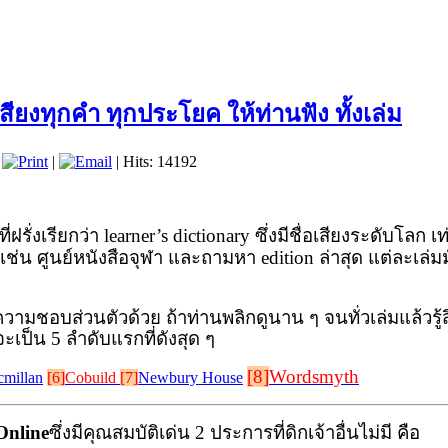
สียงทุกคำ ทุกประโยค ให้ท่านฟัง ทั้งเล่ม
|
|
| Hits: 14192
ฝรั่งเรียกว่า
learner’s dictionary
ซึ่งมีชื่อเสียงระดับโลก เท่
 เช่น ศูนย์หนังสือจุฬา และถามหา
edition
ล่าสุด แต่ละเล
วามชอบส่วนตัวด้วย ถ้าท่านพลิกดูนาน ๆ จนทั่วเล่มแล้วรู้
จะเป็น 5 ลำดับแรกที่ดังสุด ๆ
[8]
Wordsmyth
millan
[6]
Cobuild
[7]
Newbury House
Online
ซึ่งมีคุณสมบัติเด่น 2 ประการที่ดิกเจ้าอื่นไม่มี คือ