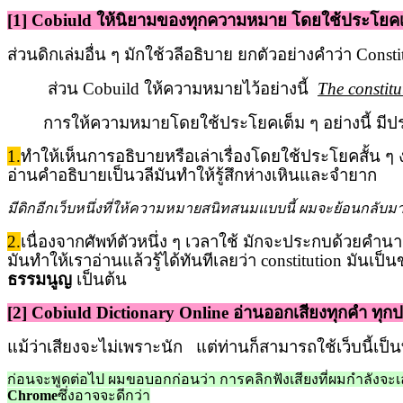
[1] Cobiuld
ให้นิยามของทุกความหมาย โดยใช้ประโยคเ
ส่วนดิกเล่มอื่น ๆ มักใช้วลีอธิบาย ยกตัวอย่างคำว่า
Consti
ส่วน
Cobuild
ให้ความหมายไว้อย่างนี้
The constitu
การให้ความหมายโดยใช้ประโยคเต็ม ๆ อย่างนี้ มีประโย
1.
ทำให้เห็นการอธิบายหรือเล่าเรื่องโดยใช้ประโยคสั้น ๆ ง
อ่านคำอธิบายเป็นวลีมันทำให้รู้สึกห่างเหินและจำยาก
มีดิกอีกเว็บหนึ่งที่ให้ความหมายสนิทสนมแบบนี้ ผมจะย้อนกลับมา
2.
เนื่องจากศัพท์ตัวหนึ่ง ๆ เวลาใช้ มักจะประกบด้วยคำนาม, 
มันทำให้เราอ่านแล้วรู้ได้ทันทีเลยว่า
constitution
มันเป็
ธรรมนูญ
เป็นต้น
[2] Cobiuld Dictionary Online
อ่านออกเสียงทุกคำ ทุกปร
แม้ว่าเสียงจะไม่เพราะนัก แต่ท่านก็สามารถใช้เว็บนี้เป็นท
ก่อนจะพูดต่อไป ผมขอบอกก่อนว่า การคลิกฟังเสียงที่ผมกำลังจะเล่
Chrome
ซึ่งอาจจะดีกว่า