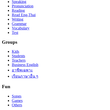
Speaking
Pronunciation
Reading
Read Eng-Thai
Writing
Grammar
Vocabulary
Test
Groups
Kids
Students
Teachers
Business English
อาชีพเฉพาะ
เรียนภาษาอื่น ๆ
Fun
Songs
Games
Others