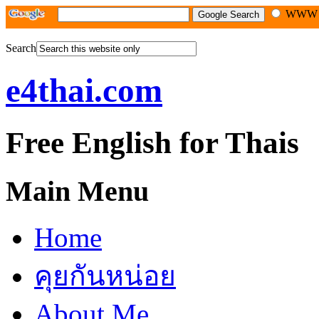
WW
Search
e4thai.com
Free English for Thais
Main Menu
Home
คุยกันหน่อย
About Me