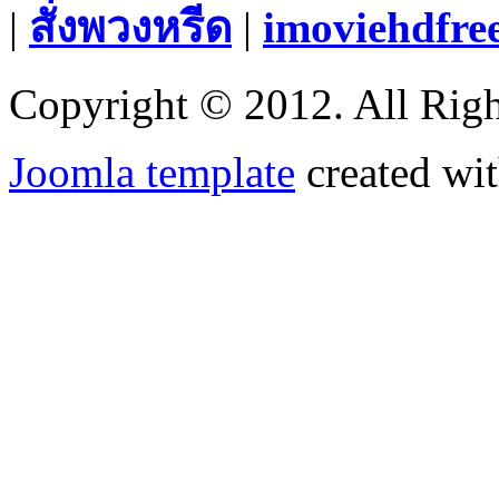
|
สั่งพวงหรีด
|
imoviehdfre
Copyright © 2012. All Righ
Joomla template
created wit