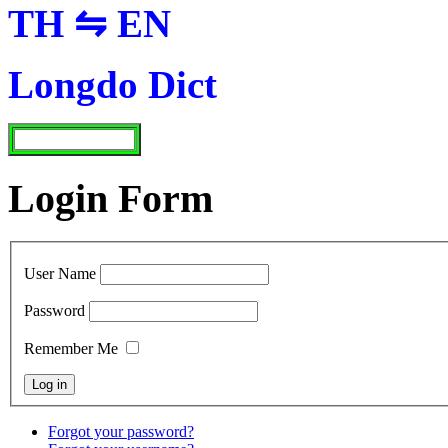
TH ⇋ EN
Longdo Dict
Login Form
User Name
Password
Remember Me
Forgot your password?