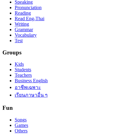
Speaking
Pronunciation
Reading
Read Eng-Thai
Writing
Grammar
Vocabulary
Test
Groups
Kids
Students
Teachers
Business English
อาชีพเฉพาะ
เรียนภาษาอื่น ๆ
Fun
Songs
Games
Others