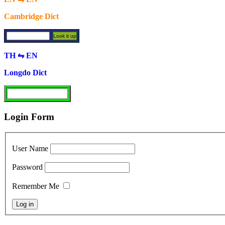
Cambridge Dict
TH ⇋ EN
Longdo Dict
Login Form
User Name
Password
Remember Me