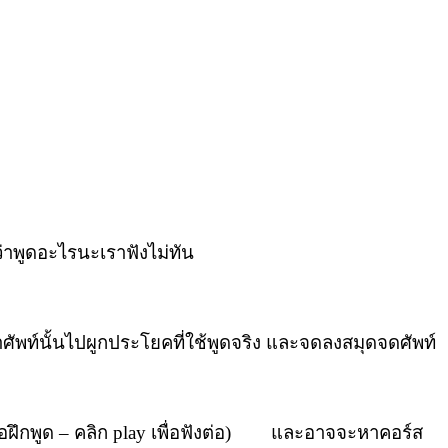
ว่าพูดอะไรนะเราฟังไม่ทัน
อาศัพท์นั้นไปผูกประโยคที่ใช้พูดจริง และจดลงสมุดจดศัพท์
มื่อฝึกพูด – คลิก play เพื่อฟังต่อ) และอาจจะหาคอร์ส