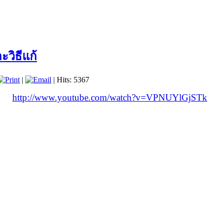
วิธีแก้
|
| Hits: 5367
http://www.youtube.com/watch?v=VPNUYlGjSTk