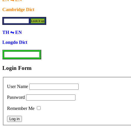
Cambridge Dict
TH ⇋ EN
Longdo Dict
Login Form
User Name
Password
Remember Me