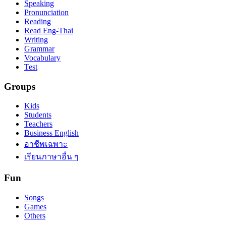
Speaking
Pronunciation
Reading
Read Eng-Thai
Writing
Grammar
Vocabulary
Test
Groups
Kids
Students
Teachers
Business English
อาชีพเฉพาะ
เรียนภาษาอื่น ๆ
Fun
Songs
Games
Others