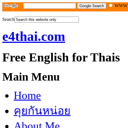
WW
Search
e4thai.com
Free English for Thais
Main Menu
Home
คุยกันหน่อย
About Me