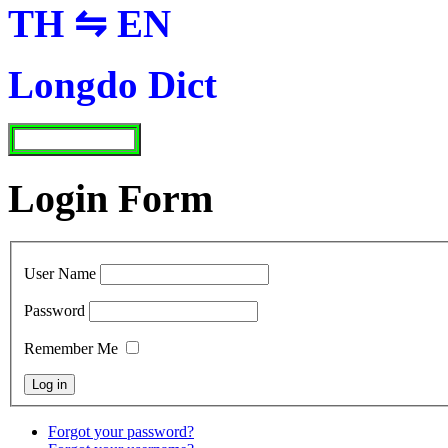
TH ⇋ EN
Longdo Dict
Login Form
User Name
Password
Remember Me
Forgot your password?