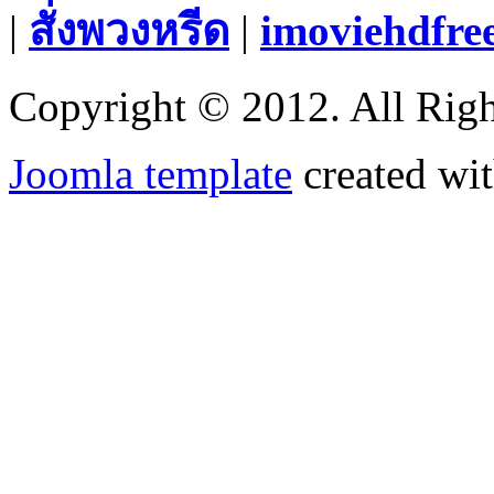
|
สั่งพวงหรีด
|
imoviehdfre
Copyright © 2012. All Righ
Joomla template
created wit