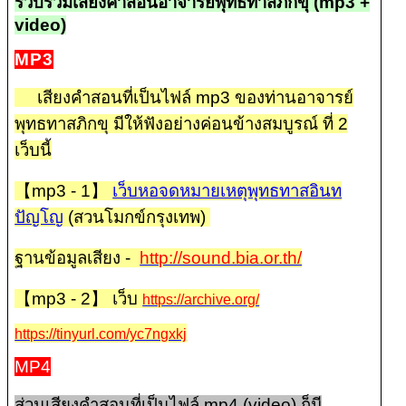
รวบรวมเสียงคำสอนอาจารย์พุทธทาสภิกขุ (mp3 +
video)
MP3
เสียงคำสอนที่เป็นไฟล์ mp3 ของท่านอาจารย์
พุทธทาสภิกขุ มีให้ฟังอย่างค่อนข้างสมบูรณ์ ที่ 2
เว็บนี้
【mp3 - 1】
เว็บหอจดหมายเหตุพุทธทาสอินท
ปัญโญ
(สวนโมกข์กรุงเทพ)
ฐานข้อมูลเสียง -
http://sound.bia.or.th/
【mp3 - 2】 เว็บ
https://archive.org/
https://tinyurl.com/yc7ngxkj
MP4
ส่วนเสียงคำสอนที่เป็นไฟล์ mp4 (video) ก็มี