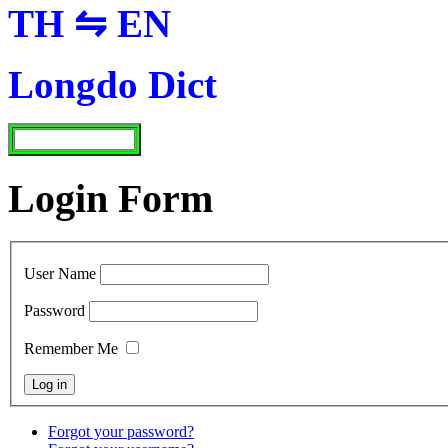
TH ⇋ EN
Longdo Dict
Login Form
User Name
Password
Remember Me
Forgot your password?