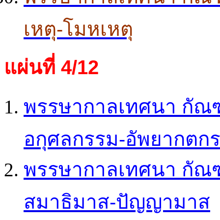
เหตุ-โมหเหตุ
แผ่นที่ 4/12
พรรษากาลเทศนา กัณฑ์
อกุศลกรรม-อัพยากตก
พรรษากาลเทศนา กัณฑ์
สมาธิมาส-ปัญญามาส