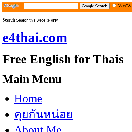
WW
Search
e4thai.com
Free English for Thais
Main Menu
Home
คุยกันหน่อย
About Me