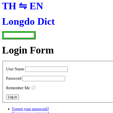
TH ⇋ EN
Longdo Dict
Login Form
User Name
Password
Remember Me
Forgot your password?