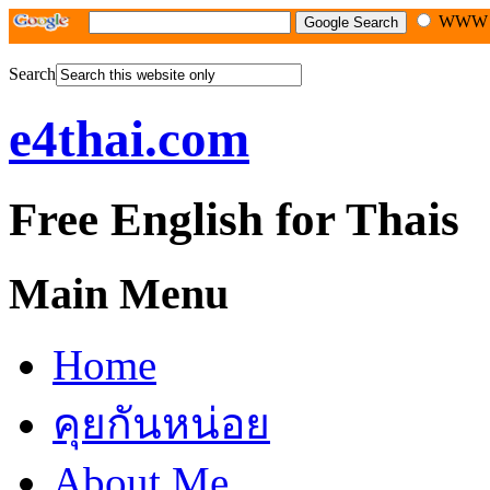
WW
Search
e4thai.com
Free English for Thais
Main Menu
Home
คุยกันหน่อย
About Me