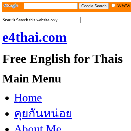
WW
Search
e4thai.com
Free English for Thais
Main Menu
Home
คุยกันหน่อย
About Me