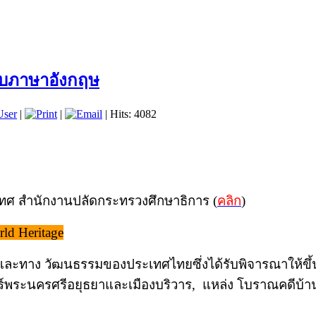
ยบภาษาอังกฤษ
User
|
|
| Hits: 4082
ทศ สำนักงานปลัดกระทรวงศึกษาธิการ (
คลิก
)
ld Heritage
ละทาง วัฒนธรรมของประเทศไทยซึ่งได้รับพิจารณาให้ขึ้น
ร์พระนครศรีอยุธยาและเมืองบริวาร, แหล่ง โบราณคดีบ้านเ