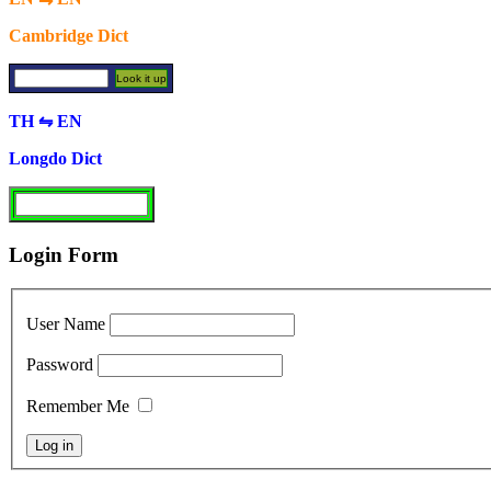
Cambridge Dict
TH ⇋ EN
Longdo Dict
Login Form
User Name
Password
Remember Me