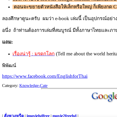
ตอนจะขยายตัวหนังสือให้เล็กหรือใหญ่ ก็เพียงกด
C
ลองศึกษาดูนะครับ ผมว่า e-book เล่มนี้ เป็นอุปกรณ์อย
อนึ่ง ถ้าท่านต้องการเล่มที่สมบูรณ์ มีทั้งภาษาไทยและภาษ
แถม:
เรื่องน่ารู้ : มรดกโลก
(Tell me about the world herit
พิพัฒน์
https://www.facebook.com/EnglishforThai
Category:
Knowledge-Cate
|
สั่งพวงหรีด
|
imoviehdfree
|
movie2freehd
|