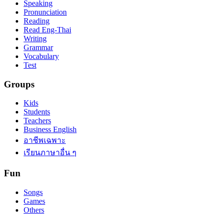
Speaking
Pronunciation
Reading
Read Eng-Thai
Writing
Grammar
Vocabulary
Test
Groups
Kids
Students
Teachers
Business English
อาชีพเฉพาะ
เรียนภาษาอื่น ๆ
Fun
Songs
Games
Others