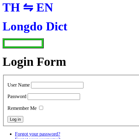
TH ⇋ EN
Longdo Dict
Login Form
User Name
Password
Remember Me
Forgot your password?