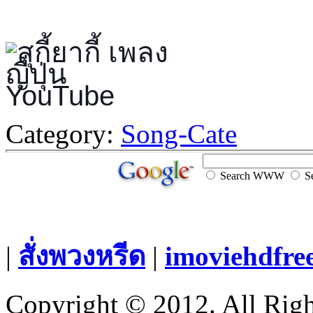
Category:
Song-Cate
Search WWW
Se
|
สั่งพวงหรีด
|
imoviehdfre
Copyright © 2012. All Righ