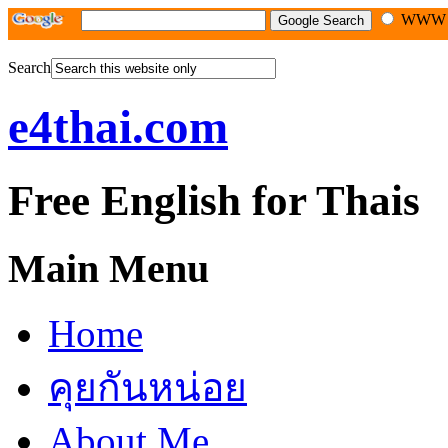
WW
Search
e4thai.com
Free English for Thais
Main Menu
Home
คุยกันหน่อย
About Me