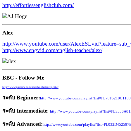
http://effortlessenglishclub.com/
Alex
http://www.youtube.com/user/AlexESLvid?feature=sub_
http://www.engvid.com/english-teacher/alex/
BBC - Follow Me
http://www.youtube.com/user/NonNativeSpeaker
ระดับ Beginner:
http://www.youtube.com/playlist?list=PL70F6210C118
ระดับ Intermediate
:
http://www.youtube.com/playlist?list=PL3556A
ระดับ Advanced:
http://www.youtube.com/playlist?list=PL032D45258