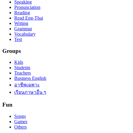
Speaking
Pronunciation
Reading
Read Eng-Thai
Writing
Grammar
Vocabulary
Test
Groups
Kids
Students
Teachers
Business English
อาชีพเฉพาะ
เรียนภาษาอื่น ๆ
Fun
Songs
Games
Others