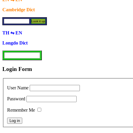
Cambridge Dict
TH ⇋ EN
Longdo Dict
Login Form
User Name
Password
Remember Me