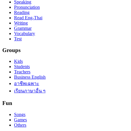
Speaking
Pronunciation
Reading
Read Eng-Thai
Writing
Grammar
Vocabulary
Test
Groups
Kids
Students
Teachers
Business English
อาชีพเฉพาะ
เรียนภาษาอื่น ๆ
Fun
Songs
Games
Others