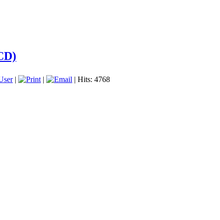
CD)
User
|
|
| Hits: 4768