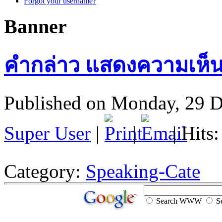
Forgot your username?
Banner
คำกล่าว แสดงความเห็นชอ
Published on Monday, 29 
Super User
|
|
| Hits
Category:
Speaking-Cate
Search WWW
Se