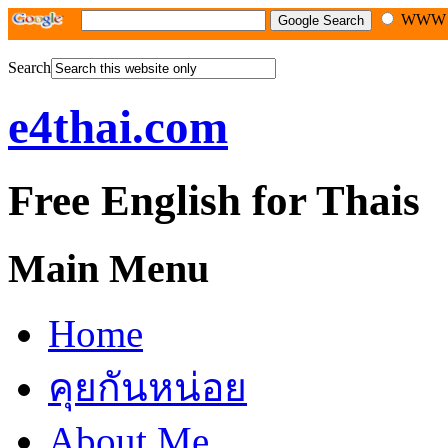
WW
Search
e4thai.com
Free English for Thais
Main Menu
Home
คุยกันหน่อย
About Me