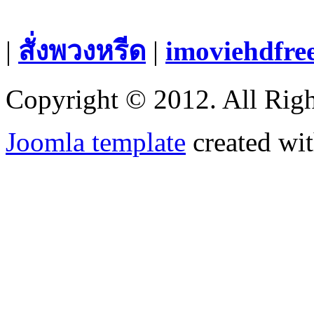
|
สั่งพวงหรีด
|
imoviehdfre
Copyright © 2012. All Righ
Joomla template
created wit