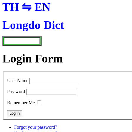
TH ⇋ EN
Longdo Dict
Login Form
User Name
Password
Remember Me
Forgot your password?