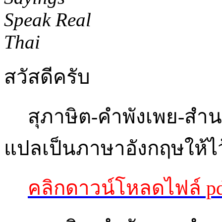
สวัสดีครับ
สุภาษิต-คำพังเพย-สำนว
แปลเป็นภาษาอังกฤษให้ไว
คลิกดาวน์โหลดไฟล์ p