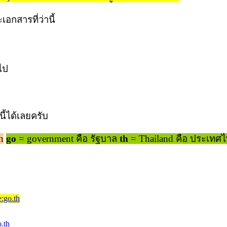
เอกสารที่ว่านี้
งไป
นี้ได้เลยครับ
h
go
= government คือ รัฐบาล
th
= Thailand คือ ประเทศ
:go.th
.th