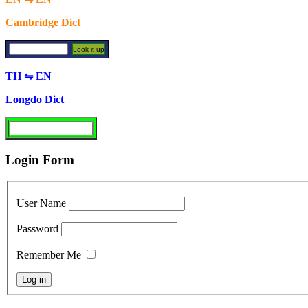
Cambridge Dict
TH ⇋ EN
Longdo Dict
Login Form
User Name
Password
Remember Me