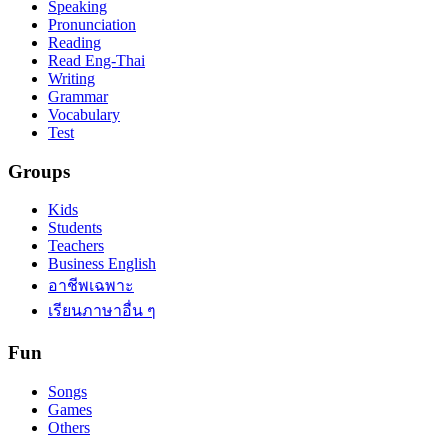
Speaking
Pronunciation
Reading
Read Eng-Thai
Writing
Grammar
Vocabulary
Test
Groups
Kids
Students
Teachers
Business English
อาชีพเฉพาะ
เรียนภาษาอื่น ๆ
Fun
Songs
Games
Others