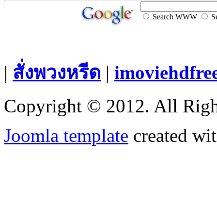
Search WWW
Se
|
สั่งพวงหรีด
|
imoviehdfre
Copyright © 2012. All Righ
Joomla template
created wit