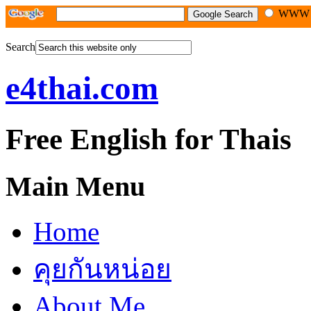
WW
Search
e4thai.com
Free English for Thais
Main Menu
Home
คุยกันหน่อย
About Me