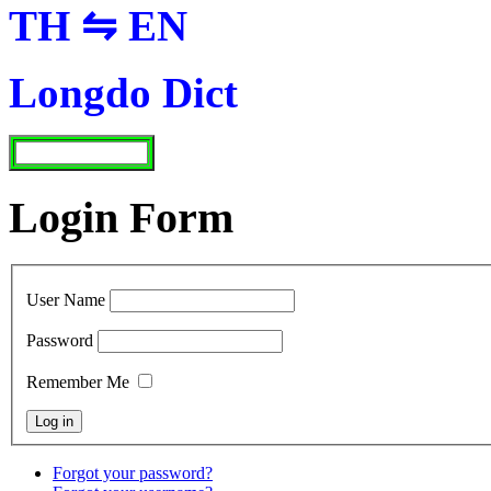
TH ⇋ EN
Longdo Dict
Login Form
User Name
Password
Remember Me
Forgot your password?