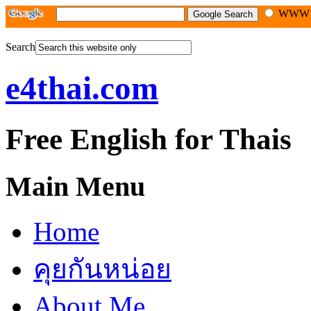
WW
Search
e4thai.com
Free English for Thais
Main Menu
Home
คุยกันหน่อย
About Me