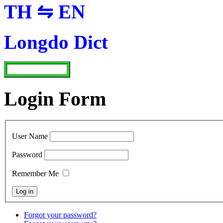
TH ⇋ EN
Longdo Dict
Login Form
User Name
Password
Remember Me
Forgot your password?