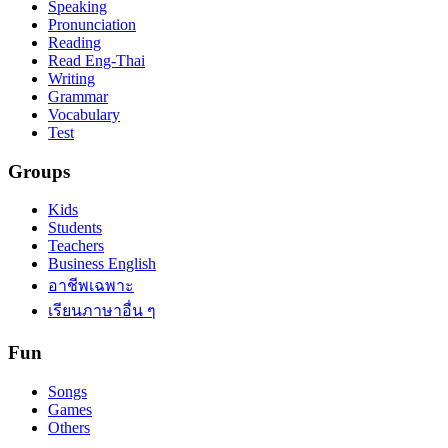
Speaking
Pronunciation
Reading
Read Eng-Thai
Writing
Grammar
Vocabulary
Test
Groups
Kids
Students
Teachers
Business English
อาชีพเฉพาะ
เรียนภาษาอื่น ๆ
Fun
Songs
Games
Others