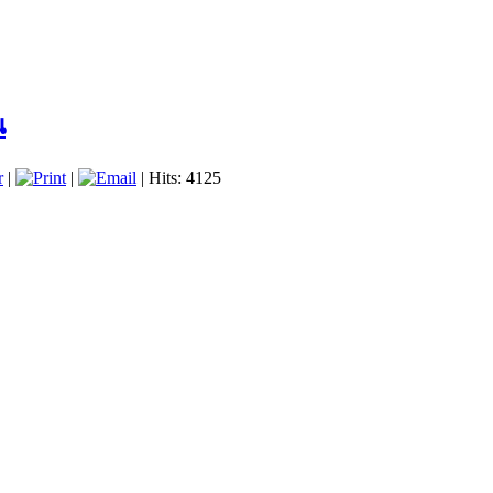
น
r
|
|
| Hits: 4125