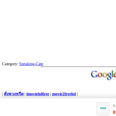
Category:
Speaking-Cate
|
สั่งพวงหรีด
|
imoviehdfree
|
movie2freehd
|
Copyright © 2012. All Rights Reserved.
ร
฿
Joomla template
created with Artisteer.