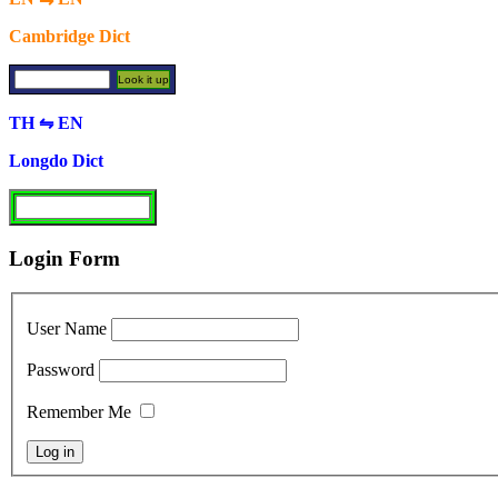
Cambridge Dict
TH ⇋ EN
Longdo Dict
Login Form
User Name
Password
Remember Me