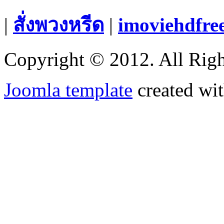
|
สั่งพวงหรีด
|
imoviehdfre
Copyright © 2012. All Righ
Joomla template
created wit