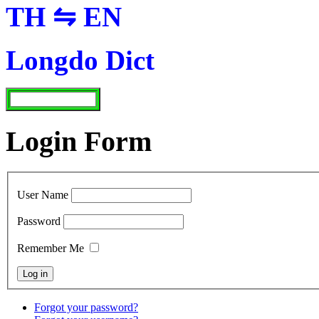
TH ⇋ EN
Longdo Dict
Login Form
User Name
Password
Remember Me
Forgot your password?