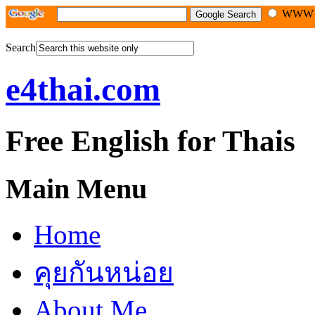
WW
Search
e4thai.com
Free English for Thais
Main Menu
Home
คุยกันหน่อย
About Me