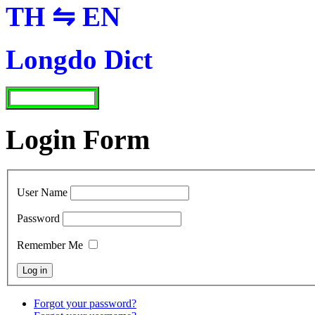
TH ⇋ EN
Longdo Dict
Login Form
User Name
Password
Remember Me
Forgot your password?