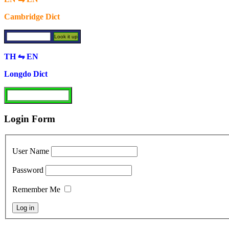
Cambridge Dict
TH ⇋ EN
Longdo Dict
Login Form
User Name
Password
Remember Me