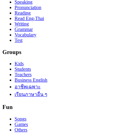
Speaking
Pronunciation
Reading
Read Eng-Thai
Writing
Grammar
Vocabulary
Test
Groups
Kids
Students
Teachers
Business English
อาชีพเฉพาะ
เรียนภาษาอื่น ๆ
Fun
Songs
Games
Others