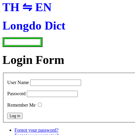
TH ⇋ EN
Longdo Dict
Login Form
User Name
Password
Remember Me
Forgot your password?