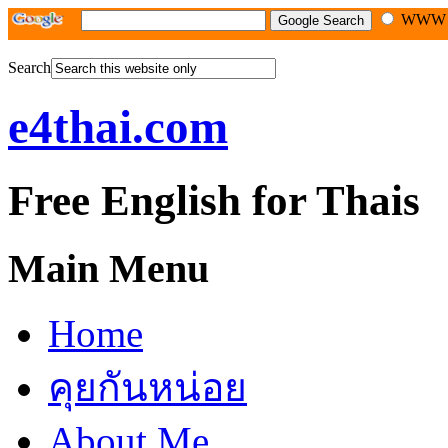
WW
Search
e4thai.com
Free English for Thais
Main Menu
Home
คุยกันหน่อย
About Me