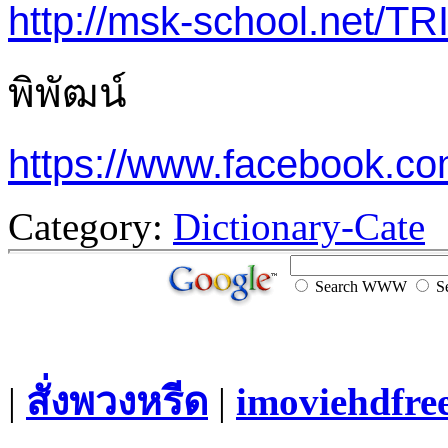
http://msk-school.net/T
พิพัฒน์
https://www.facebook.c
Category:
Dictionary-Cate
Search WWW
Se
|
สั่งพวงหรีด
|
imoviehdfre