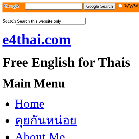
WW
Search
e4thai.com
Free English for Thais
Main Menu
Home
คุยกันหน่อย
About Me