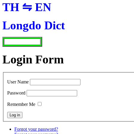
TH ⇋ EN
Longdo Dict
Login Form
User Name
Password
Remember Me
Forgot your password?