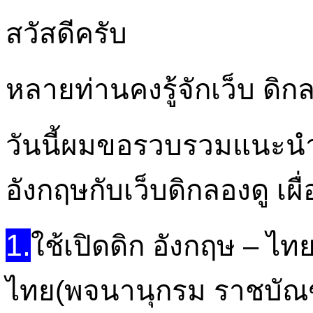
สวัสดีครับ
หลายท่านคงรู้จักเว็บ ดิกล
วันนี้ผมขอรวบรวมแนะน
อังกฤษกับเว็บดิกลองดู เ
1.
ใช้เปิดดิก อังกฤษ – ไท
ไทย(พจนานุกรม ราชบัณ