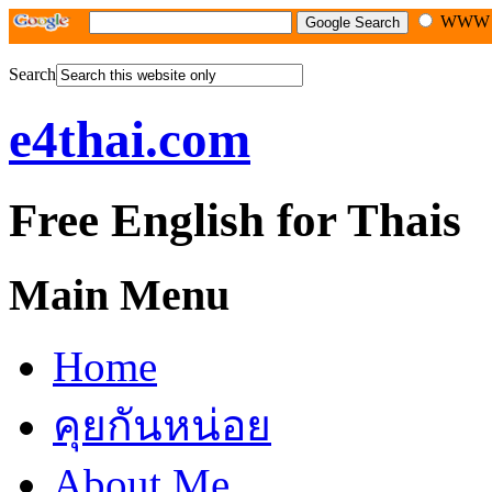
WW
Search
e4thai.com
Free English for Thais
Main Menu
Home
คุยกันหน่อย
About Me