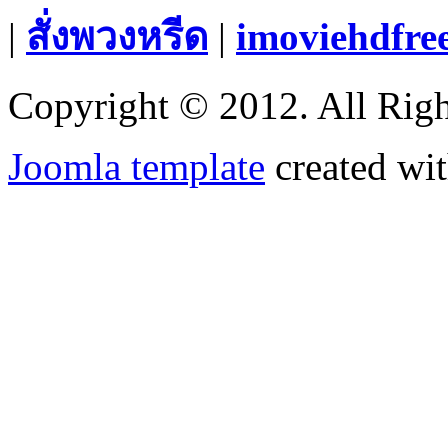
|
สั่งพวงหรีด
|
imoviehdfre
Copyright © 2012. All Righ
Joomla template
created wit