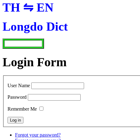
TH ⇋ EN
Longdo Dict
Login Form
User Name
Password
Remember Me
Forgot your password?