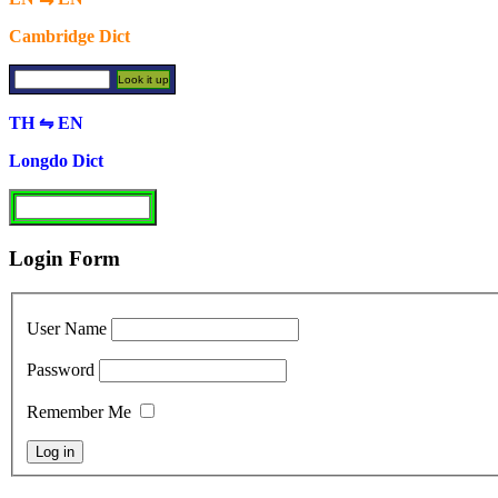
Cambridge Dict
TH ⇋ EN
Longdo Dict
Login Form
User Name
Password
Remember Me