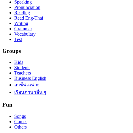
Speaking
Pronunciation
Reading
Read Eng-Thai
Writing
Grammar
Vocabulary
Test
Groups
Kids
Students
Teachers
Business English
อาชีพเฉพาะ
เรียนภาษาอื่น ๆ
Fun
Songs
Games
Others