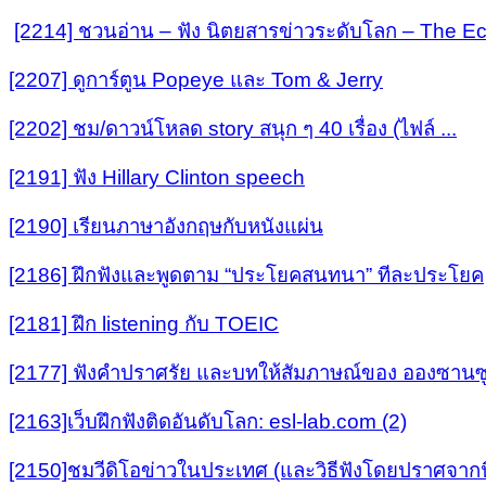
[2214] ชวนอ่าน – ฟัง นิตยสารข่าวระดับโลก – The Ec
[2207] ดูการ์ตูน Popeye และ Tom & Jerry
[2202] ชม/ดาวน์โหลด story สนุก ๆ 40 เรื่อง (ไฟล์ ...
[2191] ฟัง Hillary Clinton speech
[2190] เรียนภาษาอังกฤษกับหนังแผ่น
[2186] ฝึกฟังและพูดตาม “ประโยคสนทนา” ทีละประโยค
[2181] ฝึก listening กับ TOEIC
[2177] ฟังคำปราศรัย และบทให้สัมภาษณ์ของ อองซานซูจ
[2163]เว็บฝึกฟังติดอันดับโลก: esl-lab.com (2)
[2150]ชมวีดิโอข่าวในประเทศ (และวิธีฟังโดยปราศจากน