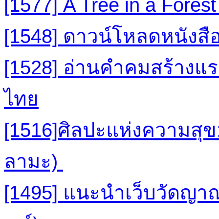
[1577] A Tree in a Fores
[1548] ดาวน์โหลดหนัง
[1528] อ่านคำคมสร้างแ
ไทย
[1516]ศิลปะแห่งความสุข:
ลามะ)
[1495] แนะนำเว็บวัดญ