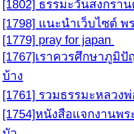
[1802] ธรรมะวันสงกราน
[1798] แนะนำเว็บไซต์ 
[1779] pray for japan
[1767]เราควรศึกษาภูมิ
บ้าง
[1761] รวมธรรมะหลวงพ
[1754]หนังสือแจกงานพ
บัว