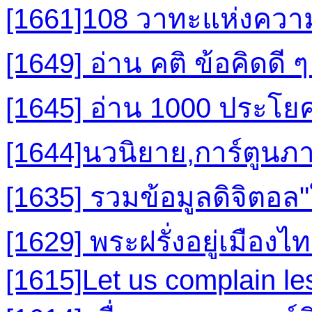
[1661]108 วาทะแห่งควา
[1649] อ่าน คติ ข้อคิดดี ๆ 
[1645] อ่าน 1000 ประโย
[1644]นวนิยาย,การ์ตูนภา
[1635] รวมข้อมูลดิจิตอล
[1629] พระฝรั่งอยู่เมืองไ
[1615]Let us complain l