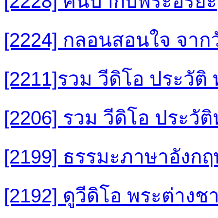
[2228] คนบ้ากับพระอริยะ
[2224] กลอนสอนใจ จาก
[2211]รวม วีดิโอ ประวัต
[2206] รวม วีดิโอ ประวั
[2199] ธรรมะภาษาอังกฤ
[2192] ดูวีดิโอ พระต่าง