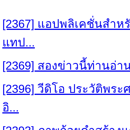
[2367] แอปพลิเคชั่นสำห
แทป...
[2369] สองข่าวนี้ท่านอ่านแ
[2396] วีดิโอ ประวัติพ
อิ...