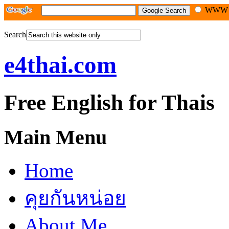
WW
Search
e4thai.com
Free English for Thais
Main Menu
Home
คุยกันหน่อย
About Me