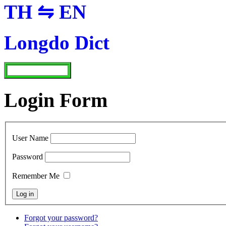
TH ⇋ EN
Longdo Dict
Login Form
User Name
Password
Remember Me
Forgot your password?