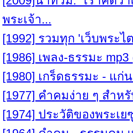
[2009]น้ำท่วม: "เราคิดว
พระเจ้า...
[1992] รวมทุก 'เว็บพระไ
[1986] เพลง-ธรรมะ mp3
[1980] เกร็ดธรรมะ - แก
[1977] คำคมง่าย ๆ สำหรับช
[1974] ประวัติของพระเยซ