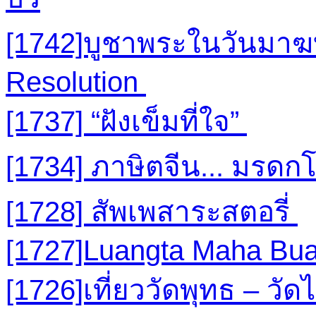
[1742]บูชาพระในวันมาฆ
Resolution
[1737] “ฝังเข็มที่ใจ”
[1734] ภาษิตจีน... มรดก
[1728] สัพเพสาระสตอรี่
[1727]Luangta Maha Bu
[1726]เที่ยววัดพุทธ – วัด