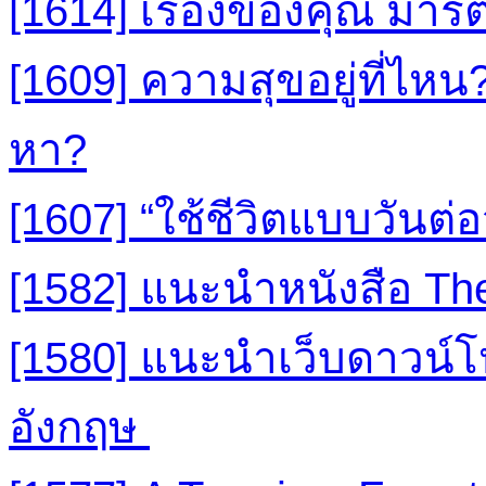
[1614] เรื่องของคุณ มาร์ต
[1609] ความสุขอยู่ที่ไหน
หา?
[1607] “ใช้ชีวิตแบบวันต่อ
[1582] แนะนำหนังสือ The
[1580] แนะนำเว็บดาวน์
อังกฤษ