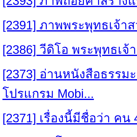
[2393] ภาพถ้อยคำสร้าง
[2391] ภาพพระพุทธเจ้า
[2386] วีดิโอ พระพุทธเจ
[2373] อ่านหนังสือธรรม
โปรแกรม Mobi...
[2371] เรื่องนี้มีชื่อว่า คน