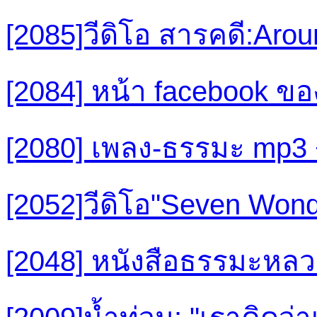
[2085]วีดิโอ สารคดี:Arou
[2084] หน้า facebook ข
[2080] เพลง-ธรรมะ mp3 
[2052]วีดิโอ"Seven Wond
[2048] หนังสือธรรมะหลวง