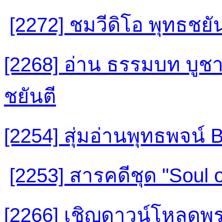
[2272] ชมวีดิโอ พุทธชยัน
[2268] อ่าน ธรรมบท บูช
ชยันตี
[2254] สุ่มอ่านพุทธพจน
[2253] สารคดีชุด "Soul o
[2266] เชิญดาวน์โหลดพ