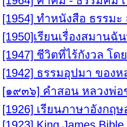
[1964] คำคม - ธรรมคม เพื
[1954] ทำหนังสือ ธรรมะ ส
[1950]เรียนเรื่องสมานฉัน
[1947] ชีวิตที่ไร้กังวล โ
[1942] ธรรมอุปมา ของหล
[๑๙๓๖] คำสอน หลวงพ่อช
[1926] เรียนภาษาอังกฤษอ
[1923] King James Bible