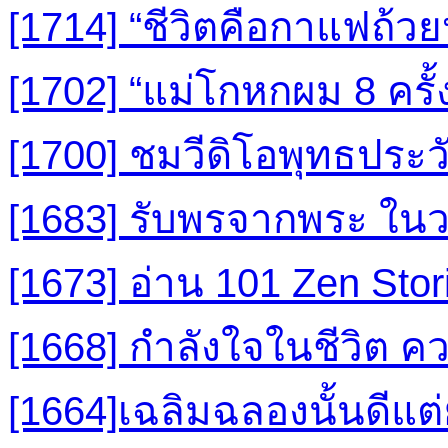
[1714] “ชีวิตคือกาแฟถ้วยห
[1702] “แม่โกหกผม 8 ครั้
[1700] ชมวีดิโอพุทธประวั
[1683] รับพรจากพระ ในวา
[1673] อ่าน 101 Zen Stor
[1668] กำลังใจในชีวิต 
[1664]เฉลิมฉลองนั้นดีแต่ยั