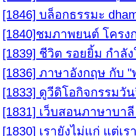
[1846] บล็อกธรรมะ dham
[1840]ชมภาพยนต์ โครง
[1839] ชีวิต รอยยิ้ม กำ
[1836] ภาษาอังกฤษ กับ 
[1833] ดูวีดิโอกิจกรรมวั
[1831] เว็บสอนภาษาบาล
[1830] เรายังไม่แก่ แต่เร