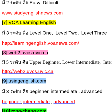
มี 2 ระดับ คือ Easy, Difficult
www.studyenglishnews.com
[7] VOA Learning English
มี 3 ระดับ คือ Level One, Level Two, Level Three
http://learningenglish.voanews.com/
[8] web2.uvcs.uvic.ca
มี 5
ระดับ คือ Upper Beginner, Lower Intermediate, Int
http://web2.uvcs.uvic.ca
[9] usingenglish.com
มี 3 ระดับ คือ beginner, intermediate , advanced
beginner
,
intermediate
,
advanced
[10] rong-chang.com