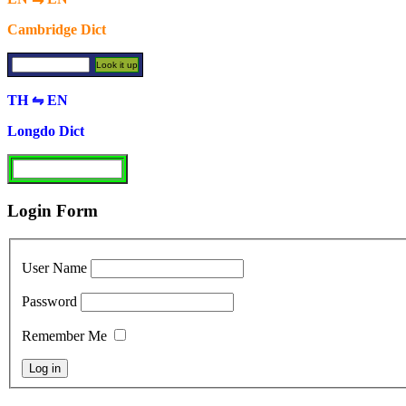
Cambridge Dict
TH ⇋ EN
Longdo Dict
Login Form
User Name
Password
Remember Me