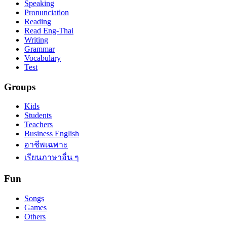
Speaking
Pronunciation
Reading
Read Eng-Thai
Writing
Grammar
Vocabulary
Test
Groups
Kids
Students
Teachers
Business English
อาชีพเฉพาะ
เรียนภาษาอื่น ๆ
Fun
Songs
Games
Others