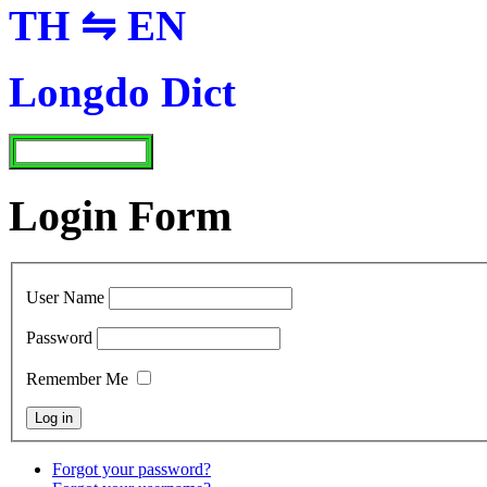
TH ⇋ EN
Longdo Dict
Login Form
User Name
Password
Remember Me
Forgot your password?