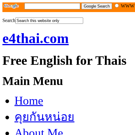
WW
Search
e4thai.com
Free English for Thais
Main Menu
Home
คุยกันหน่อย
About Me