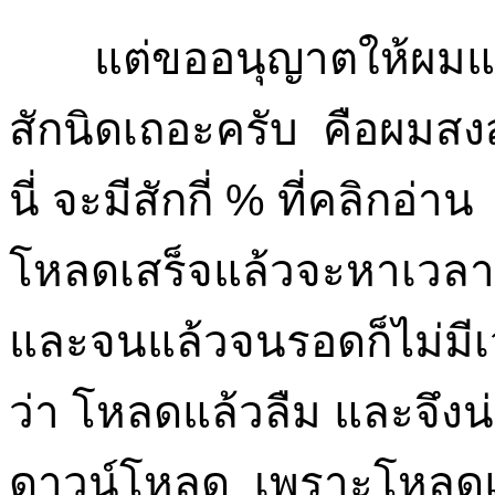
แต่ขออนุญาตให้ผมแส
สักนิดเถอะครับ คือผมสงส
นี่ จะมีสักกี่ % ที่คลิกอ่
โหลดเสร็จแล้วจะหาเวลา
และจนแล้วจนรอดก็ไม่มีเ
ว่า โหลดแล้วลืม และจึงน
ดาวน์โหลด เพราะโหลดแล