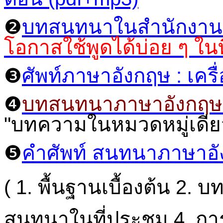
❷
บทสนทนาในสำนักงานท
โอกาสใช้พูดได้บ่อย ๆ ใน
❸
ศัพท์ภาษาอังกฤษ : เคร
❹
บทสนทนาภาษาอังกฤษใ
"บทความในหมวดหมู่เดียว
❺
คำศัพท์ สนทนาภาษาอั
( 1. พื้นฐานเบื้องต้น 2. 
สนทนาในที่ประชุม 4. ก