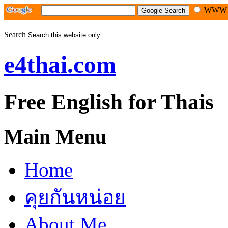
WW
Search
e4thai.com
Free English for Thais
Main Menu
Home
คุยกันหน่อย
About Me