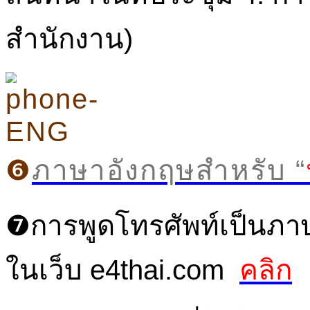
สำนักงาน)
❻
ภาษาอังกฤษสำหรับ
“
❼การพูดโทรศัพท์เป็นภ
ในเว็บ e4thai.com
คลิก