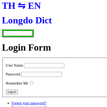
TH ⇋ EN
Longdo Dict
Login Form
User Name
Password
Remember Me
Forgot your password?