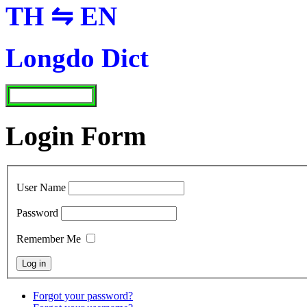
TH ⇋ EN
Longdo Dict
Login Form
User Name
Password
Remember Me
Forgot your password?