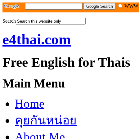
WW
Search
e4thai.com
Free English for Thais
Main Menu
Home
คุยกันหน่อย
About Me