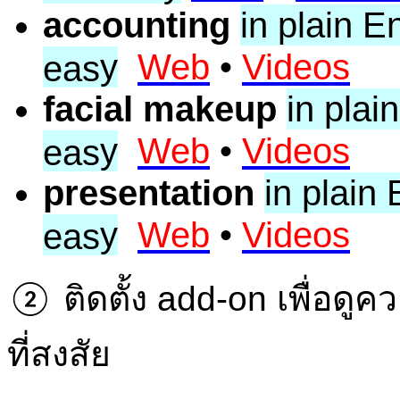
accounting
in plain E
y
Web
•
Videos
eas
facial makeup
in plai
y
Web
•
Videos
eas
presentation
in plain
y
Web
•
Videos
eas
ติดตั้ง add-on เพื่อด
②
ที่สงสัย