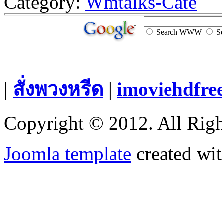
Category:
Wmtalks-Cate
Search WWW
Se
|
สั่งพวงหรีด
|
imoviehdfre
Copyright © 2012. All Righ
Joomla template
created wit