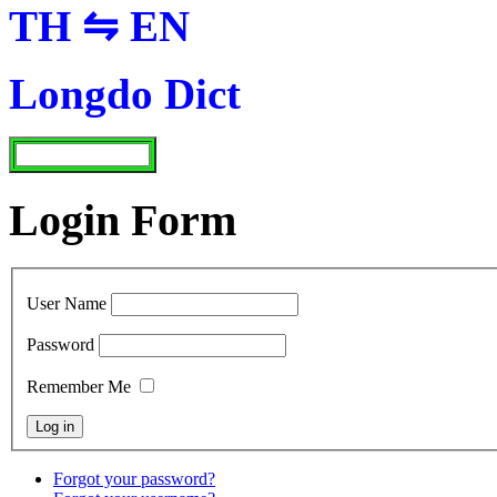
TH ⇋ EN
Longdo Dict
Login Form
User Name
Password
Remember Me
Forgot your password?