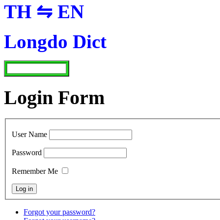
TH ⇋ EN
Longdo Dict
Login Form
User Name
Password
Remember Me
Forgot your password?