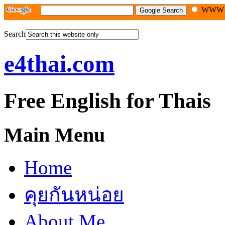
WW
Search
e4thai.com
Free English for Thais
Main Menu
Home
คุยกันหน่อย
About Me