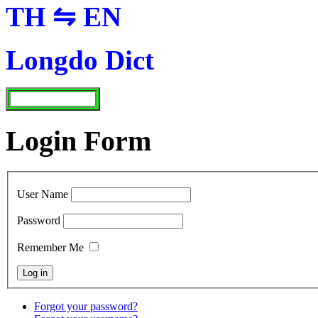
TH ⇋ EN
Longdo Dict
Login Form
User Name
Password
Remember Me
Forgot your password?