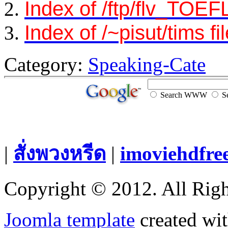
Index of /ftp/flv_TOEFL
Index of /~pisut/tims fi
Category:
Speaking-Cate
Search WWW
Se
|
สั่งพวงหรีด
|
imoviehdfre
Copyright © 2012. All Righ
Joomla template
created wit