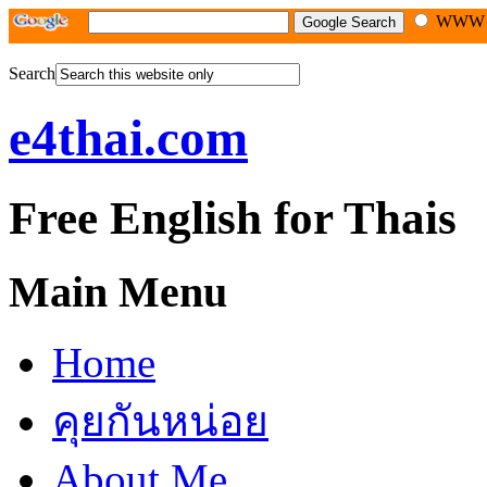
WW
Search
e4thai.com
Free English for Thais
Main Menu
Home
คุยกันหน่อย
About Me