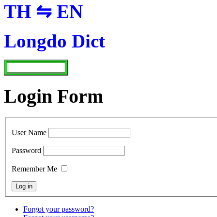
TH ⇋ EN
Longdo Dict
Login Form
User Name
Password
Remember Me
Forgot your password?