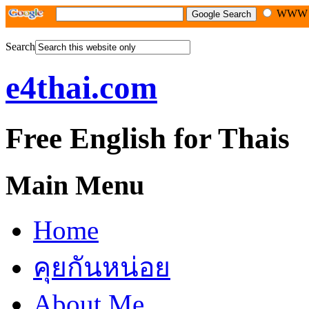
WW
Search
e4thai.com
Free English for Thais
Main Menu
Home
คุยกันหน่อย
About Me