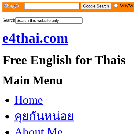
WW
Search
e4thai.com
Free English for Thais
Main Menu
Home
คุยกันหน่อย
About Me