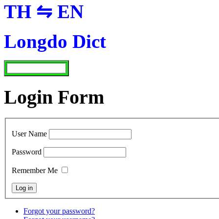
TH ⇋ EN
Longdo Dict
Login Form
User Name
Password
Remember Me
Forgot your password?