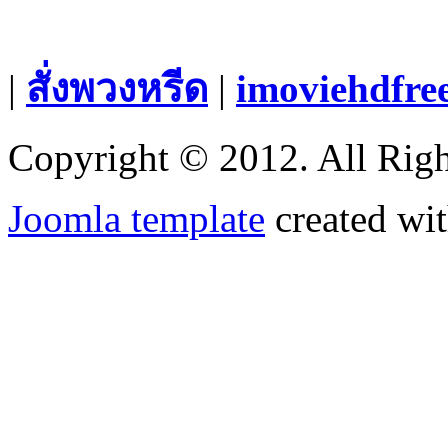
|
สั่งพวงหรีด
|
imoviehdfre
Copyright © 2012. All Righ
Joomla template
created wit