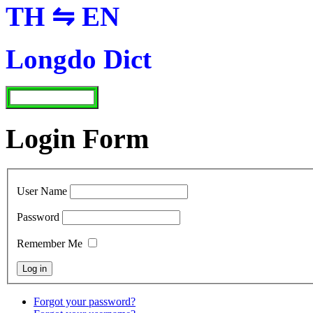
TH ⇋ EN
Longdo Dict
Login Form
User Name
Password
Remember Me
Forgot your password?