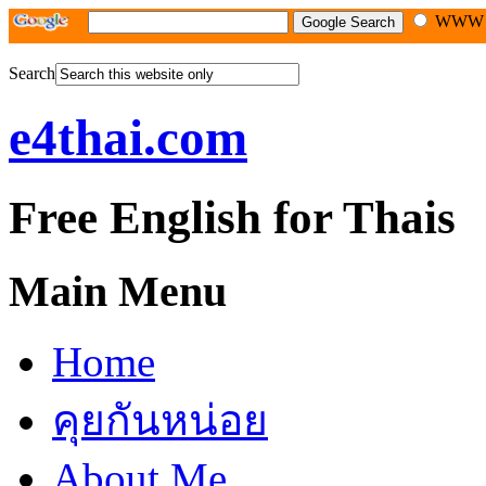
WW
Search
e4thai.com
Free English for Thais
Main Menu
Home
คุยกันหน่อย
About Me