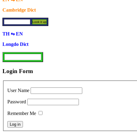
Cambridge Dict
TH ⇋ EN
Longdo Dict
Login Form
User Name
Password
Remember Me