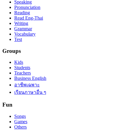
Speaking
Pronunciation
Reading
Read Eng-Thai
Writing
Grammar
Vocabulary
Test
Groups
Kids
Students
Teachers
Business English
อาชีพเฉพาะ
เรียนภาษาอื่น ๆ
Fun
Songs
Games
Others