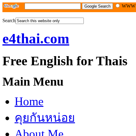
WW
Search
e4thai.com
Free English for Thais
Main Menu
Home
คุยกันหน่อย
About Me