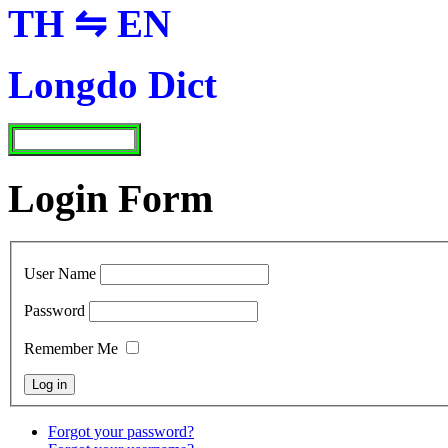
TH ⇋ EN
Longdo Dict
Login Form
User Name
Password
Remember Me
Forgot your password?