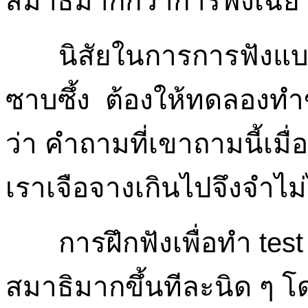
สมาธิมากกว่าการฟังเฉย
นิสัยในการการฟังแบบน
ซาบซึ้ง ต้องให้ทดลองทำข
ว่า คำถามที่เขาถามนี้เมื่
เราเจือจางเกินไปจึงจำไม่ไ
การฝึกฟังเพื่อทำ test บ
สมาธิมากขึ้นทีละนิด ๆ โดย