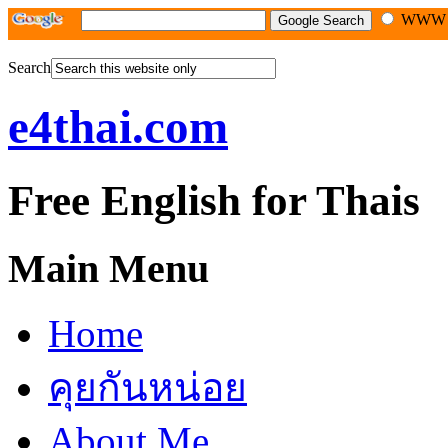
WW
Search
e4thai.com
Free English for Thais
Main Menu
Home
คุยกันหน่อย
About Me