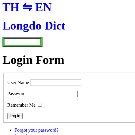
TH ⇋ EN
Longdo Dict
Login Form
User Name
Password
Remember Me
Forgot your password?